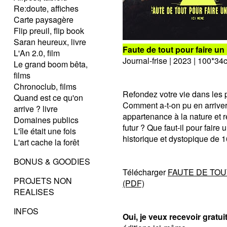
Re:doute, affiches
Carte paysagère
Flip preuil, flip book
Saran heureux, livre
Faute de tout pour faire un
L'An 2.0, film
Journal-frise | 2023 | 100*34c
Le grand boom bêta,
films
Chronoclub, films
Refondez votre vie dans les
Quand est ce qu'on
Comment a-t-on pu en arriver
arrive ? livre
appartenance à la nature et r
Domaines publics
futur ? Que faut-il pour fair
L'île était une fois
historique et dystopique de 
L'art cache la forêt
BONUS & GOODIES
Télécharger
FAUTE DE TOU
PROJETS NON
(PDF)
REALISES
INFOS
Oui, je veux recevoir gratu