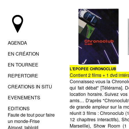
AGENDA
EN CRÉATION
EN TOURNEE
L'EPOPEE CHRONOCLUB
Contient 2 films + 1 dvd intéra
REPERTOIRE
Connaissez-vous la Chronoloc
CREATIONS IN SITU
qui fait débat" [Télérama].
location horaire. Suivez vo
EVENEMENTS
amis… D'après "Chronoclub" 
de grande ampleur sur la mobi
EDITIONS
réunit 3 films : Chronoclub (
Faute de tout pour faire
12 chapitres interactifs), 
un monde-Frise
Marseille), Show Room (1 p
Airpost, tabloïd