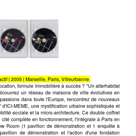
ctif | 2005 | Marseille, Paris, Villeurbanne.
ation, formule immobilière à succès ? "Un alterhabitat
 Découvrez un réseau de maisons de ville évolutives en
s passions dans toute l'Europe, rencontrez de nouveaux
d'ICI-MEME, une mystification urbaine sophistiquée et
lité sociale et la micro-architecture. Ce double coffret
1 cité complète en fonctionnement, l'intégrale à Paris en
Show Room (1 pavillon de démonstration et 1 enquête à
avillon de démonstration et l'action d'une fondation