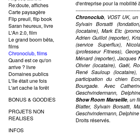
d'entreprise pour la mobilité 
Re:doute, affiches
-----------------------------------------
Carte paysagère
Chronoclub
, VOST UK, un f
Flip preuil, flip book
Sylvain Borsatti (fondatio
Saran heureux, livre
(locataire), Mark Etc (prom
L'An 2.0, film
Adrien Guillot (reporter), Kr
Le grand boom bêta,
(service Superflux), Nico
films
(professeur Fitness), Georg
Chronoclub, films
Ménard (reporter), Jacques N
Quand est ce qu'on
Olivier (locataire), Gaël, R
arrive ? livre
René Sauloup (locataire), 
Domaines publics
participation du chien Ec
L'île était une fois
Bourgade. Avec Catherine
L'art cache la forêt
Geschvindermann, Delphine
BONUS & GOODIES
Show Room Marseille
, un 
Blatter, Sylvain Borsatti, 
PROJETS NON
Geschvindermann, Delphine L
REALISES
Droits réservés.
INFOS