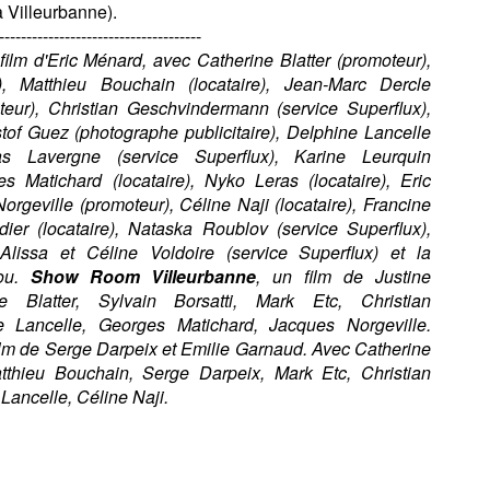
à Villeurbanne).
-------------------------------------
ilm d'Eric Ménard, avec Catherine Blatter (promoteur),
n), Matthieu Bouchain (locataire), Jean-Marc Dercle
oteur), Christian Geschvindermann (service Superflux),
istof Guez (photographe publicitaire), Delphine Lancelle
las Lavergne (service Superflux), Karine Leurquin
es Matichard (locataire), Nyko Leras (locataire), Eric
orgeville (promoteur), Céline Naji (locataire), Francine
odier (locataire), Nataska Roublov (service Superflux),
Alissa et Céline Voldoire (service Superflux) et la
rou.
Show Room Villeurbanne
, un film de Justine
 Blatter, Sylvain Borsatti, Mark Etc, Christian
 Lancelle, Georges Matichard, Jacques Norgeville.
film de Serge Darpeix et Emilie Garnaud. Avec Catherine
Matthieu Bouchain, Serge Darpeix, Mark Etc, Christian
ancelle, Céline Naji.